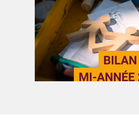
R LE
RMONT
r Carriet à
groupe ...