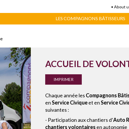
• About u
LES COMPAGNONS BÂTISSEURS
ne
ACCUEIL DE VOLON
IMPRIMER
Chaque année les
Compagnons Bâtis
en
Service Civique
et en
Service Civ
suivantes :
- Participation aux chantiers d’
Auto R
chantiers volontaires
en autonomie