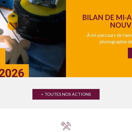
BILAN DE MI-
NOUVE
À mi-parcours de l'anné
photographie de
> TOUTES NOS ACTIONS