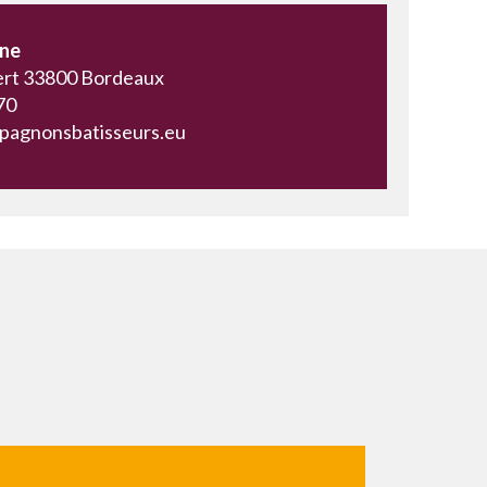
ine
ert 33800 Bordeaux
70
pagnonsbatisseurs.eu