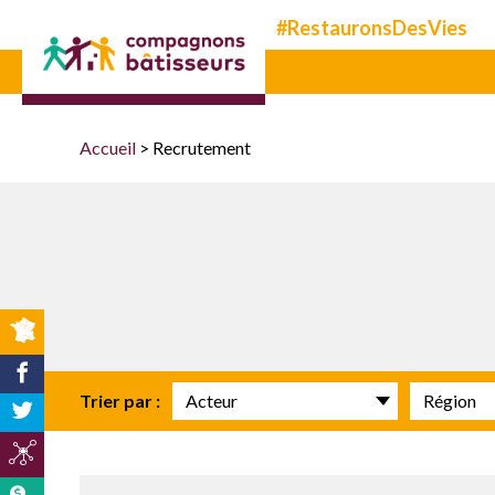
Compagnons
#RestauronsDesVies
bâtisseurs
Accueil
>
Recrutement
Acteur
Région
Trier par :