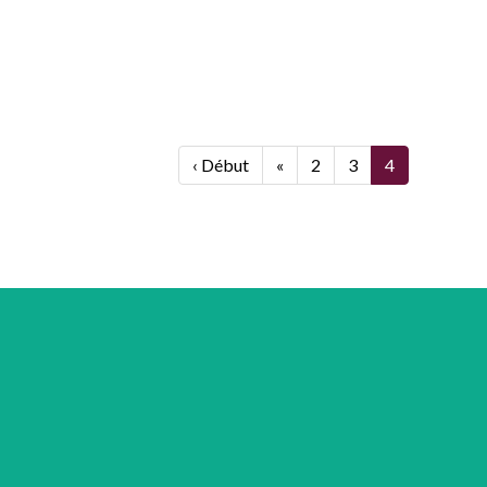
‹ Début
«
2
3
4