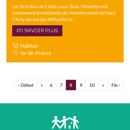
Les Bricobus de Clichy-sous-Bois / Montfermeil
soutiennent les habitants de Montfermeil et du Haut
Clichy qui ont des difficultés à...
EN SAVOIR PLUS
Habitat
Ile-de-France
‹ Début
«
6
7
8
9
10
»
Fin ›