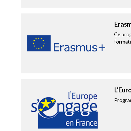
Erasm
Ce prog
formati
L'Eur
Progra