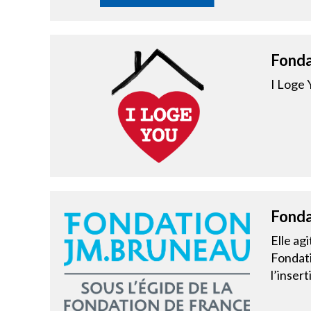
Fonda
I Loge 
Fonda
Elle ag
Fondati
l’insert