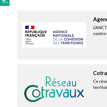
Agenc
L'ANCT 
contre 
Cotr
Ce rése
territoi