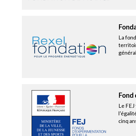
Fonda
La fond
territo
général
Fond 
Le FEJ 
l’égali
cinq an